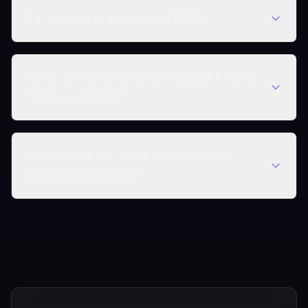
Ce este un model hibrid PPC?
Când are sens să externalizezi PPC-ul
către o agenție?
Cum măsor dacă echipa mea PPC
performează bine?