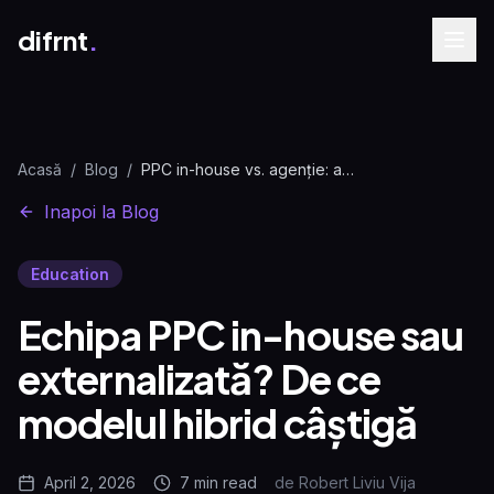
difrnt
.
Acasă
/
Blog
/
PPC in-house vs. agenție: avantajele modelului hibrid
Inapoi la Blog
Education
Echipa PPC in-house sau
externalizată? De ce
modelul hibrid câștigă
April 2, 2026
7 min
read
de
Robert Liviu Vija