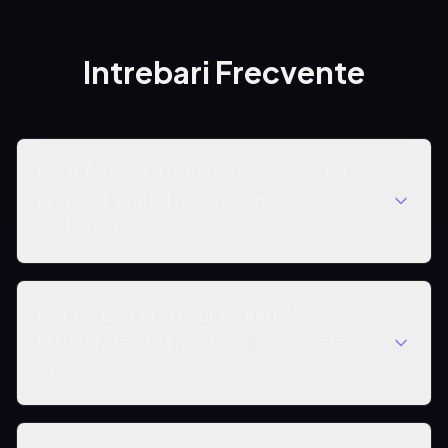
Intrebari Frecvente
Ce diferență e între optimizarea de
brand și digital marketing
optimization?
Cât de des ar trebui să verific
vizibilitatea brandului în motoarele
AI?