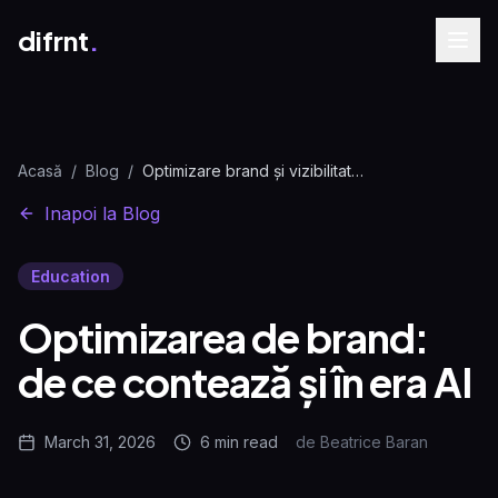
difrnt
.
Acasă
/
Blog
/
Optimizare brand și vizibilitate AI | Ghid strategic
Inapoi la Blog
Education
Optimizarea de brand:
de ce contează și în era AI
March 31, 2026
6 min
read
de
Beatrice Baran