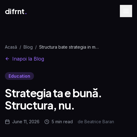
difrnt
.
Acasă
/
Blog
/
Structura bate strategia in marketing | difrnt.
Inapoi la Blog
Education
Strategia ta e bună.
Structura, nu.
June 11, 2026
5 min
read
de
Beatrice Baran