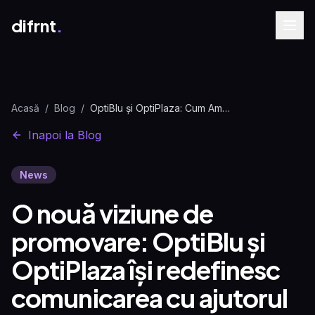
difrnt
.
Acasă
/
Blog
/
OptiBlu și OptiPlaza: Cum Am Redefinit Comunicarea
Inapoi la Blog
News
O nouă viziune de
promovare: OptiBlu și
OptiPlaza își redefinesc
comunicarea cu ajutorul