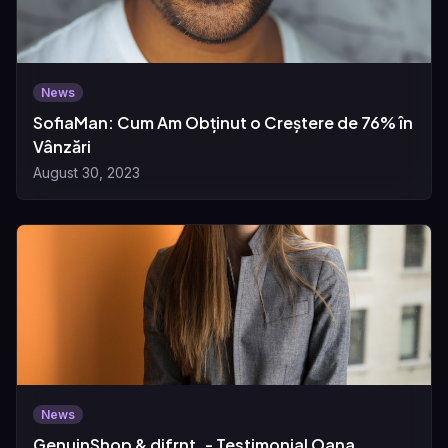
News
SofiaMan: Cum Am Obținut o Creștere de 76% în
Vânzări
August 30, 2023
News
GenuinShop & difrnt. - Testimonial Oana