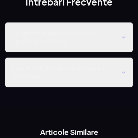
Intrebari Frecvente
Ce servicii a oferit difrnt. pentru
OptiBlu și OptiPlaza?
Care a fost principala provocare a
proiectului?
Articole Similare