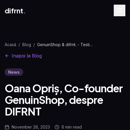
difrnt
.
Acasă
/
Blog
/
GenuinShop & difrnt. - Testimonial Oana Oprișu, Co-founder
Inapoi la Blog
News
Oana Opriș, Co-founder
GenuinShop, despre
DIFRNT
November 28, 2023
6 min
read