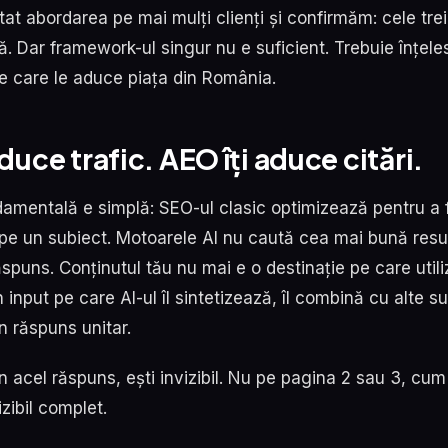
stat abordarea pe mai mulți clienți și confirmăm: cele tr
. Dar framework-ul singur nu e suficient. Trebuie înțeles
e care le aduce piața din România.
duce trafic. AEO îți aduce citări.
damentală e simplă: SEO-ul clasic optimizează pentru a 
pe un subiect. Motoarele AI nu caută cea mai bună resu
spuns. Conținutul tău nu mai e o destinație pe care utili
 input pe care AI-ul îl sintetizează, îl combină cu alte sur
un răspuns unitar.
n acel răspuns, ești invizibil. Nu pe pagina 2 sau 3, cu
izibil complet.