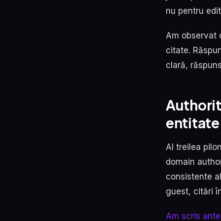
nu pentru edit
Am observat c
citate. Răspun
clară, răspun
Authorit
entitate
Al treilea pil
domain authori
consistente al
guest, citări î
Am scris ante