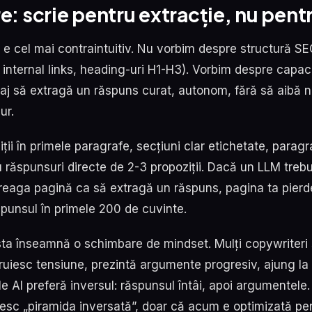
e: scrie pentru extracție, nu pentr
n e cel mai contraintuitiv. Nu vorbim despre structură S
 internal links, heading-uri H1-H3). Vorbim despre capac
aj să extragă un răspuns curat, autonom, fără să aibă 
ur.
iții în primele paragrafe, secțiuni clar etichetate, paragr
 răspunsuri directe de 2-3 propoziții. Dacă un LLM trebu
reaga pagină ca să extragă un răspuns, pagina ta pierde
spunsul în primele 200 de cuvinte.
asta înseamnă o schimbare de mindset. Mulți copywriteri 
ruiesc tensiune, prezintă argumente progresiv, ajung la 
le AI preferă inversul: răspunsul întâi, apoi argumentele
umesc „piramida inversată”, doar că acum e optimizată pe