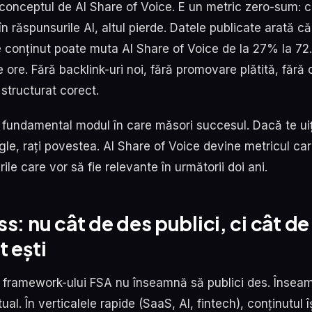
e conceptul de AI Share of Voice. E un metric zero-sum: 
 în răspunsurile AI, altul pierde. Datele publicate arată c
e conținut poate muta AI Share of Voice de la 27% la 72
 ore. Fără backlink-uri noi, fără promovare plătită, fără 
structurat corect.
fundamental modul în care măsori succesul. Dacă te uiț
ogle, rați povestea. AI Share of Voice devine metricul c
ile care vor să fie relevante în următorii doi ani.
s: nu cât de des publici, ci cât de
 ești
al framework-ului FSA nu înseamnă să publici des. Înseam
ual. În verticalele rapide (SaaS, AI, fintech), conținutul î