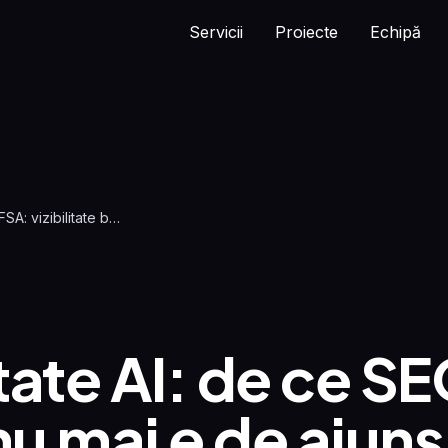
Servicii
Proiecte
Echipă
Framework FSA: vizibilitate brand în motoarele AI
itate AI: de ce S
nu mai e de ajuns