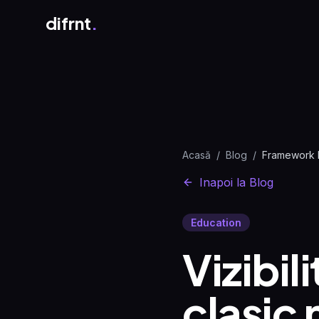
difrnt
.
Acasă
/
Blog
/
Inapoi la Blog
Education
Vizibil
clasic 