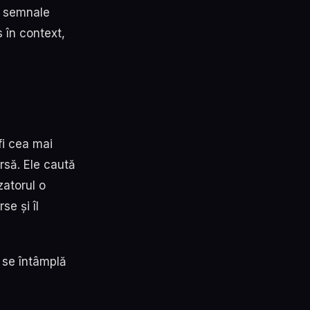
ei semnale
 în context,
fi cea mai
rsă. Ele caută
zatorul o
se și îl
m se întâmplă