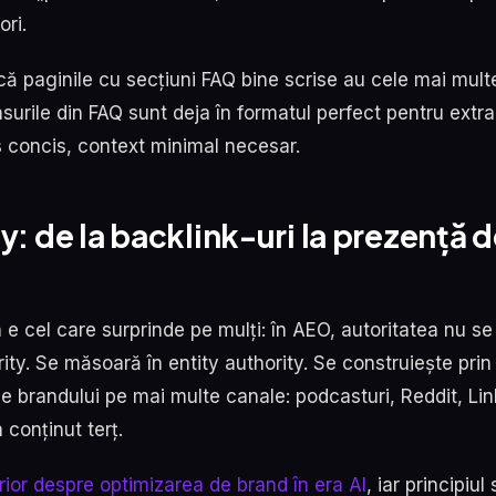
ori.
ă paginile cu secțiuni FAQ bine scrise au cele mai mult
surile din FAQ sunt deja în formatul perfect pentru extra
s concis, context minimal necesar.
y: de la backlink-uri la prezență 
on e cel care surprinde pe mulți: în AEO, autoritatea nu s
ty. Se măsoară în entity authority. Se construiește prin
e brandului pe mai multe canale: podcasturi, Reddit, Lin
n conținut terț.
rior despre optimizarea de brand în era AI
, iar principiul