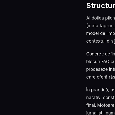
Structur
Al doilea pilo
(meta tag-uri,
model de limb
contextul din j
Concret: defin
blocuri FAQ cu
proceseze înt
care oferă ră
În practică, 
narativ: const
final. Motoare
jurnaliștii n