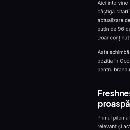
Aici intervin
câștigă citări
actualizare d
puțin de 96 de
Doar conținut 
Asta schimbă 
poziția în Go
pentru brandur
Freshnes
proaspăt
Primul pilon 
relevant și act