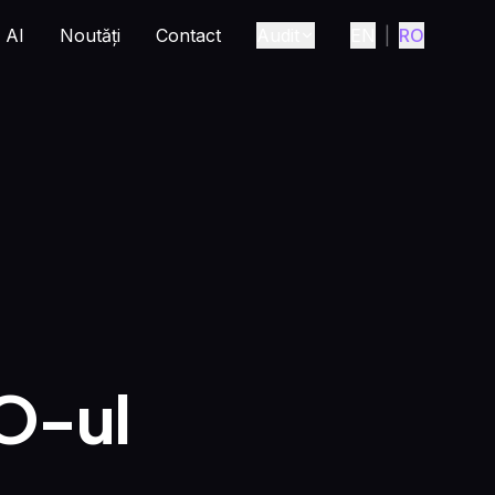
AI
Noutăți
Contact
Audit
EN
|
RO
EO-ul