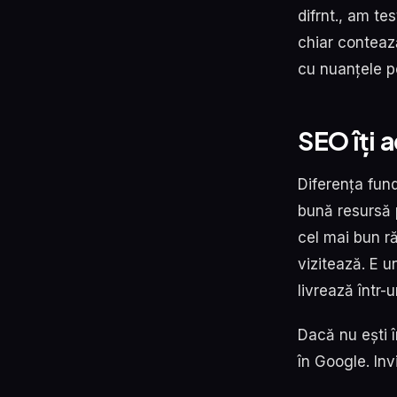
difrnt., am te
chiar contează
cu nuanțele p
SEO îți a
Diferența fun
bună resursă 
cel mai bun ră
vizitează. E un
livrează într-
Dacă nu ești î
în Google. Inv