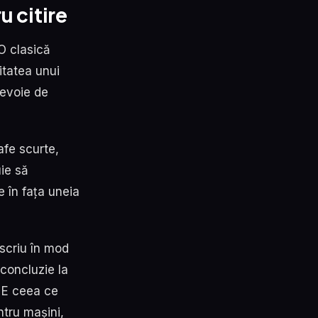
u citire
EO clasică
itatea unui
nevoie de
afe scurte,
ie să
 în fața uneia
scriu în mod
concluzie la
. E ceea ce
ntru mașini,