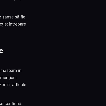
e șanse să fie
cție: întrebare
de
e măsoară în
 mențiuni
kedIn, articole
 se confirmă: