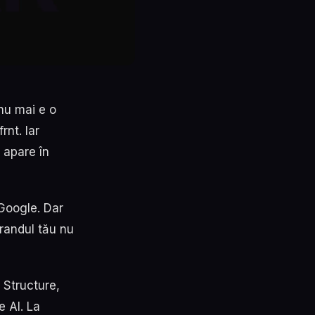
nu mai e o
rnt. Iar
 apare în
 Google. Dar
brandul tău nu
 Structure,
e AI. La