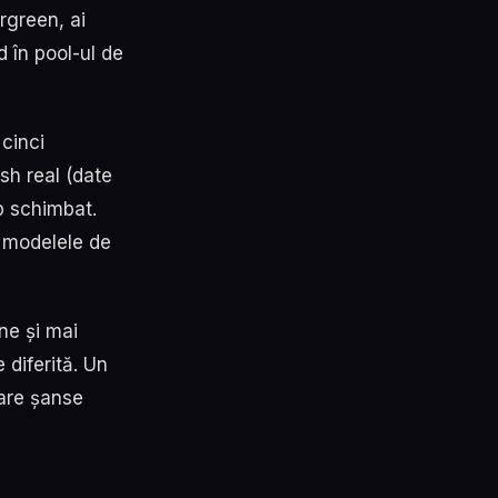
rgreen, ai
d în pool-ul de
 cinci
sh real (date
p schimbat.
m modelele de
ne și mai
 diferită. Un
 are șanse