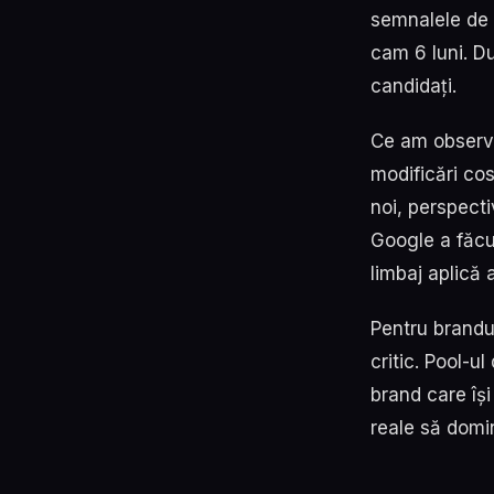
semnalele de 
cam 6 luni. Du
candidați.
Ce am observat
modificări cos
noi, perspect
Google a făcu
limbaj aplică 
Pentru brandu
critic. Pool-u
brand care îș
reale să domi