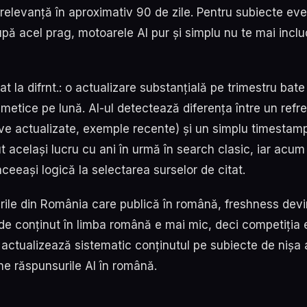
relevanță în aproximativ 90 de zile. Pentru subiecte eve
pă acel prag, motoarele AI pur și simplu nu te mai inclu
 la difrnt.: o actualizare substanțială pe trimestru bate
metice pe lună. AI-ul detectează diferența între un refre
ive actualizate, exemple recente) și un simplu timestam
t același lucru cu ani în urmă în search clasic, iar acu
aceeași logică la selectarea surselor de citat.
rile din România care publică în română, freshness devi
l de conținut în limba română e mai mic, deci competiția e
i actualizează sistematic conținutul pe subiecte de nișa
ne răspunsurile AI în română.