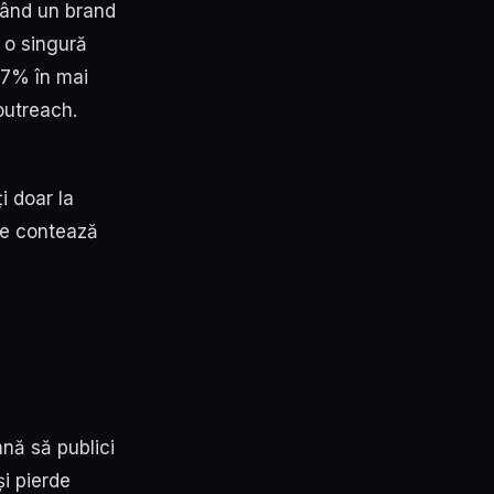
când un brand
ă o singură
.7% în mai
outreach.
i doar la
are contează
nă să publici
și pierde