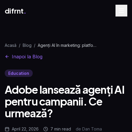
difrnt
.
Acasă
/
Blog
/
Agenți AI în marketing: platforma Adobe CX Enterprise | difrnt.
Inapoi la Blog
Education
Adobe lansează agenți AI
pentru campanii. Ce
urmează?
April 22, 2026
7 min
read
de
Dan Toma