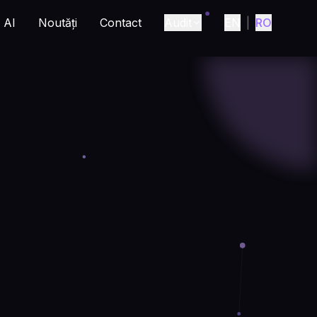
AI
Noutăți
Contact
Audit
EN
|
RO