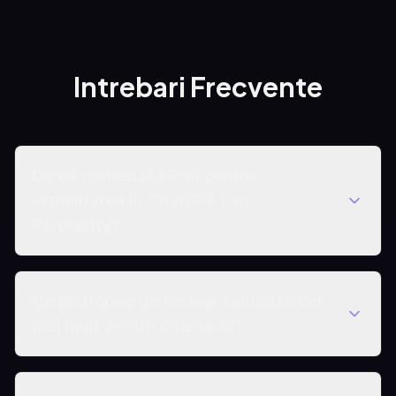
Intrebari Frecvente
De ce contează PR-ul pentru
vizibilitatea în ChatGPT sau
Perplexity?
Ce platforme de review contează cel
mai mult pentru citările AI?