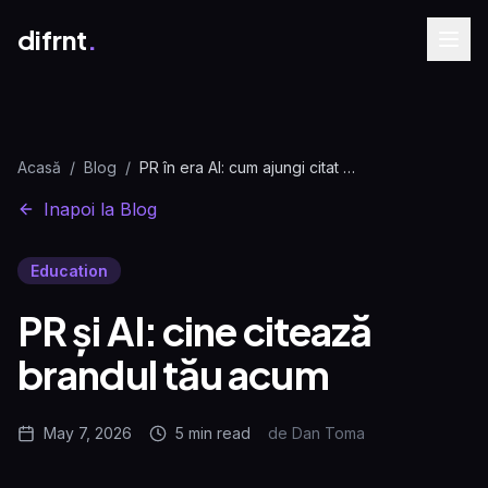
difrnt
.
Acasă
/
Blog
/
PR în era AI: cum ajungi citat de ChatGPT și Perplexity
Inapoi la Blog
Education
PR și AI: cine citează
brandul tău acum
May 7, 2026
5 min
read
de
Dan Toma