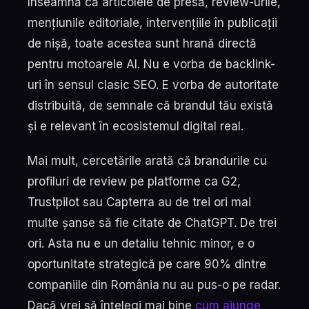
înseamnă că articolele de presă, review-urile,
mențiunile editoriale, intervențiile în publicații
de nișă, toate acestea sunt hrană directă
pentru motoarele AI. Nu e vorba de backlink-
uri în sensul clasic SEO. E vorba de autoritate
distribuită, de semnale că brandul tău există
și e relevant în ecosistemul digital real.
Mai mult, cercetările arată că brandurile cu
profiluri de review pe platforme ca G2,
Trustpilot sau Capterra au de trei ori mai
multe șanse să fie citate de ChatGPT. De trei
ori. Asta nu e un detaliu tehnic minor, e o
oportunitate strategică pe care 90% dintre
companiile din România nu au pus-o pe radar.
Dacă vrei să înțelegi mai bine
cum ajunge