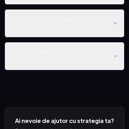
Cum ar trebui să arate un audit de
proces pentru marketing?
Ce e un AI lead și are sens pentru o
echipă mică?
Ai nevoie de ajutor cu strategia ta?