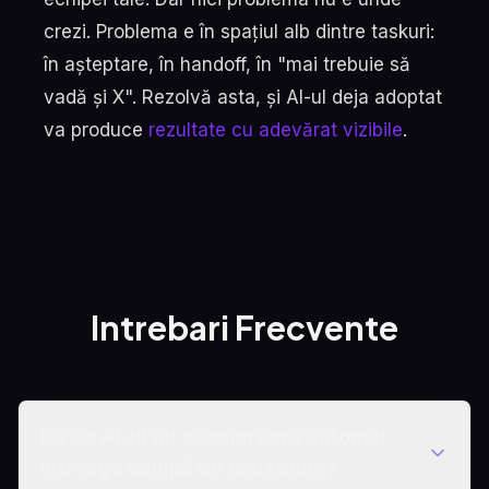
crezi. Problema e în spațiul alb dintre taskuri:
în așteptare, în handoff, în "mai trebuie să
vadă și X". Rezolvă asta, și AI-ul deja adoptat
va produce
rezultate cu adevărat vizibile
.
Intrebari Frecvente
De ce AI-ul nu accelerează automat
întreaga echipă de marketing?