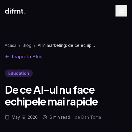
difrnt
.
Acasă
/
Blog
/
AI în marketing: de ce echipele rămân lente | difrnt.
Inapoi la Blog
Education
De ce AI-ul nu face
echipele mai rapide
May 19, 2026
6 min
read
de
Dan Toma