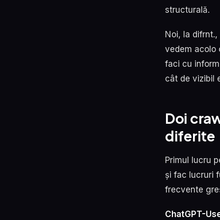
structurală.
Noi, la difrnt.
vedem acolo c
faci cu inform
cât de vizibil 
Doi cra
diferite
Primul lucru p
și fac lucruri
frecvente greș
ChatGPT-Us