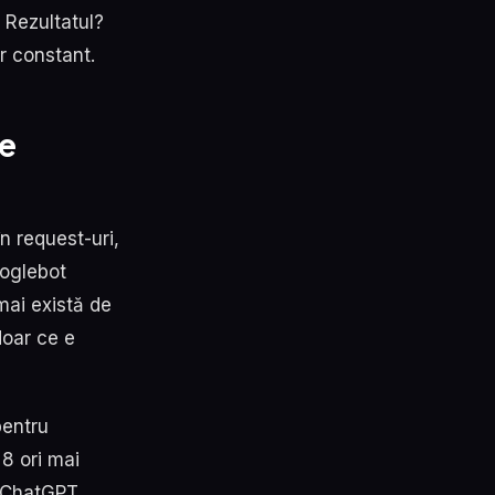
. Rezultatul?
r constant.
 e
n request-uri,
ooglebot
mai există de
doar ce e
pentru
8 ori mai
l ChatGPT