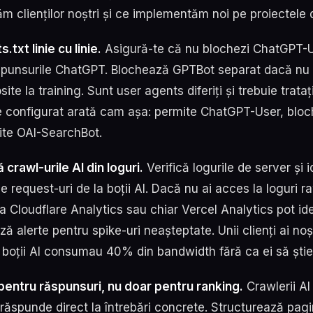
 clienților noștri și ce implementăm noi pe proiectele di
.txt linie cu linie.
Asigură-te că nu blochezi ChatGPT-U
ăspunsurile ChatGPT. Blochează GPTBot separat dacă nu 
osite la training. Sunt user agents diferiți și trebuie trata
ne configurat arată cam așa: permite ChatGPT-User, blo
te OAI-SearchBot.
crawl-urile AI din loguri.
Verifică logurile de server și i
e request-uri de la boții AI. Dacă nu ai acces la loguri r
 Cloudflare Analytics sau chiar Vercel Analytics pot ide
ază alerte pentru spike-uri neașteptate. Unii clienți ai noș
 boții AI consumau 40% din bandwidth fără ca ei să știe
entru răspunsuri, nu doar pentru ranking.
Crawlerii AI
răspunde direct la întrebări concrete. Structurează pagi