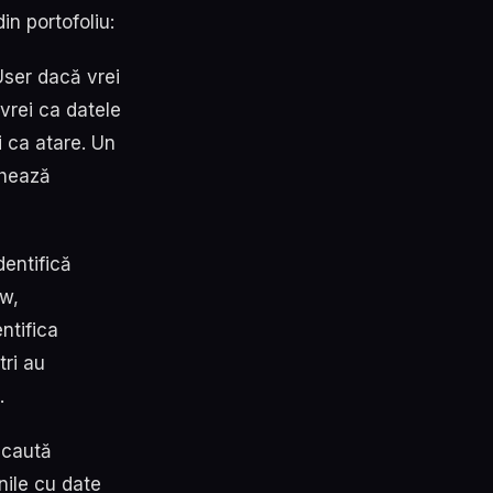
n portofoliu:
ser dacă vrei
vrei ca datele
ți ca atare. Un
chează
dentifică
aw,
ntifica
tri au
.
 caută
nile cu date