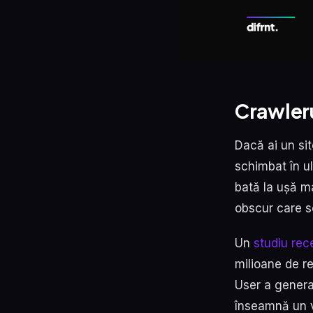
Crawleru
Dacă ai un sit
schimbat în u
bată la ușă ma
obscur care s
Un
studiu rec
milioane de r
User a genera
înseamnă un vo