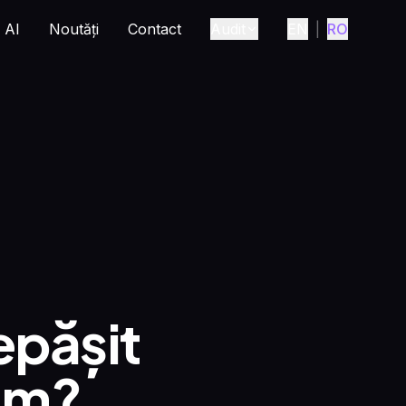
AI
Noutăți
Contact
Audit
EN
|
RO
epășit
um?