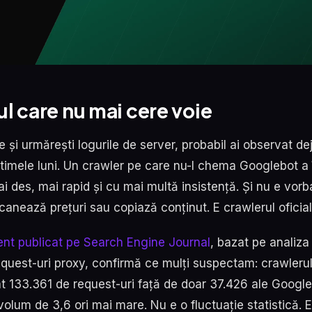
l care nu mai cere voie
e și urmărești logurile de server, probabil ai observat de
ltimele luni. Un crawler pe care nu-l chema Googlebot a
i des, mai rapid și cu mai multă insistență. Și nu e vor
canează prețuri sau copiază conținut. E crawlerul oficia
ent publicat pe Search Engine Journal
, bazat pe analiza
equest-uri proxy, confirmă ce mulți suspectam: crawler
t 133.361 de request-uri față de doar 37.426 ale Google
lum de 3,6 ori mai mare. Nu e o fluctuație statistică. E