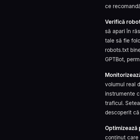
ce recomandăm
Verifică robots
să apari în r
tale să fie fol
robots.txt bi
GPTBot, permi
Monitorizează 
volumul real d
instrumente ca
traficul. Sete
descoperit că
Optimizează p
conținut care 