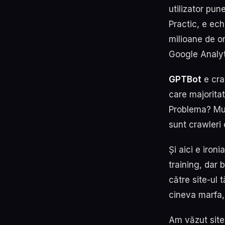
utilizator pun
Practic, e ech
milioane de or
Google Analyt
GPTBot
e cra
care majoritat
Problema? Mul
sunt crawleri 
Și aici e iron
training, dar 
către site-ul 
cineva marfa, 
Am văzut site