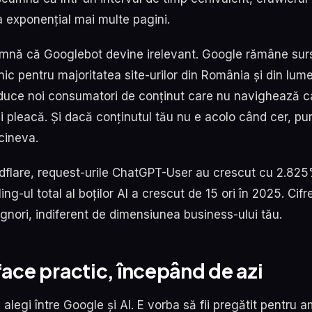
 exponențial mai multe pagini.
mnă că Googlebot devine irelevant. Google rămâne surs
nic pentru majoritatea site-urilor din România și din lum
uce noi consumatori de conținut care nu navighează ca
i pleacă. Și dacă conținutul tău nu e acolo când cer, pur
cineva.
flare, request-urile ChatGPT-User au crescut cu 2.825
ling-ul total al boților AI a crescut de 15 ori în 2025. Cif
ignori, indiferent de dimensiunea business-ului tău.
face practic, începând de azi
alegi între Google și AI. E vorba să fii pregătit pentru a