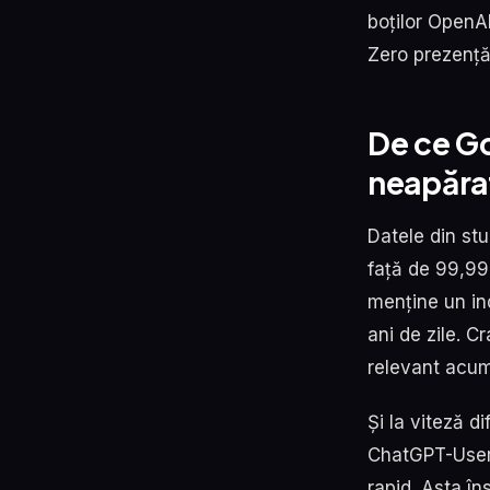
boților OpenAI
Zero prezență 
De ce Go
neapăra
Datele din st
față de 99,99
menține un ind
ani de zile. 
relevant acum
Și la viteză d
ChatGPT-User,
rapid. Asta î