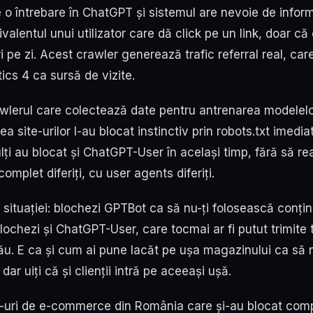
e o întrebare în ChatGPT și sistemul are nevoie de inform
ivalentul unui utilizator care dă click pe un link, doar că
i pe zi. Acest crawler generează trafic referral real, car
ics 4 ca sursă de vizite.
wlerul care colectează date pentru antrenarea modelelor
ea site-urilor l-au blocat instinctiv prin robots.txt imedia
ți au blocat și ChatGPT-User în același timp, fără să re
complet diferiți, cu user agents diferiți.
ia situației: blochezi GPTBot ca să nu-ți folosească conțin
blochezi și ChatGPT-User, care tocmai ar fi putut trimite t
tău. E ca și cum ai pune lacăt pe ușa magazinului ca să n
dar uiți că și clienții intră pe aceeași ușă.
-uri de e-commerce din România care și-au blocat com