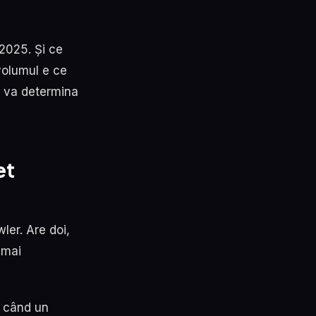
 2025. Și ce
volumul e ce
zi va determina
et
ler. Are doi,
 mai
i când un