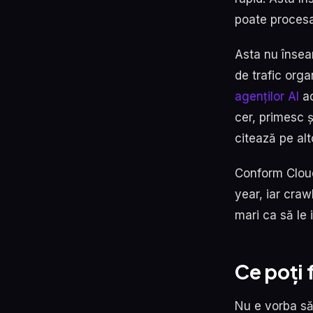
poate procesa
Asta nu însea
de trafic orga
agenților AI
ad
cer, primesc ș
citează pe alt
Conform Cloud
year, iar craw
mari ca să le 
Ce poți 
Nu e vorba să 