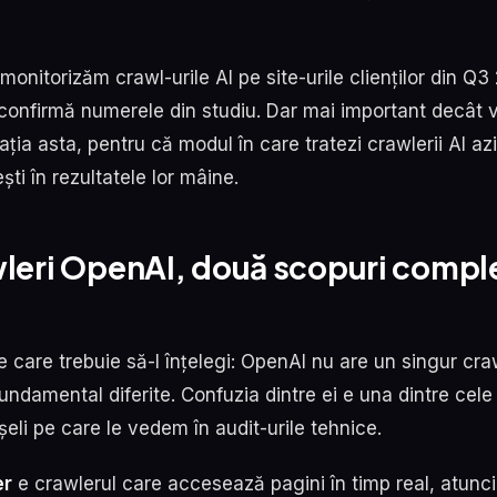
, monitorizăm crawl-urile AI pe site-urile clienților din Q3
onfirmă numerele din studiu. Dar mai important decât 
ația asta, pentru că modul în care tratezi crawlerii AI a
ești în rezultatele lor mâine.
wleri OpenAI, două scopuri compl
e care trebuie să-l înțelegi: OpenAI nu are un singur craw
 fundamental diferite. Confuzia dintre ei e una dintre cele
eli pe care le vedem în audit-urile tehnice.
er
e crawlerul care accesează pagini în timp real, atunc