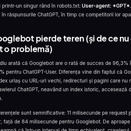
 printr-un singur rând în robots.txt:
User-agent: *GPT*
în răspunsurile ChatGPT, în timp ce competitorii lor apa
oglebot pierde teren (și de ce nu
t o problemă)
udiu arată că Googlebot are o rată de succes de 96,3% î
% pentru ChatGPT-User. Diferența vine din faptul că G
ex uriaș cu URL-uri vechi, redirecturi și pagini care nu 
Crawlerul ChatGPT, neavând un index istoric, accesează 
.
iferențele sunt semnificative: 11 milisecunde pe request 
 față de 84 milisecunde pentru Googlebot. De aproape 
nseamnă că într-un interval de timp echivalent, crawleru