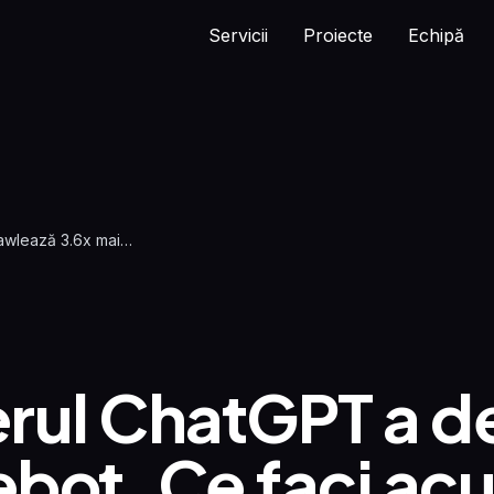
Servicii
Proiecte
Echipă
ChatGPT crawlează 3.6x mai mult ca Googlebot
rul ChatGPT a d
bot. Ce faci ac