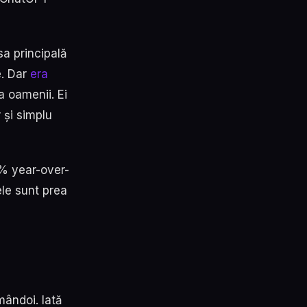
a principală
e. Dar
era
 oamenii. Ei
 și simplu
% year-over-
rele sunt prea
mândoi. Iată