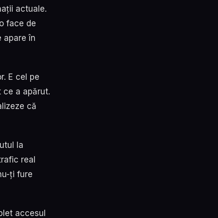
ații actuale.
 o face de
e apare în
. E cel pe
t ce a apărut.
alizeze că
utul la
rafic real
u-ți fure
plet accesul