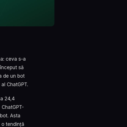
ja: ceva s-a
 început să
ba de un bot
l al ChatGPT.
 a 24,4
ul ChatGPT-
bot. Asta
 o tendință