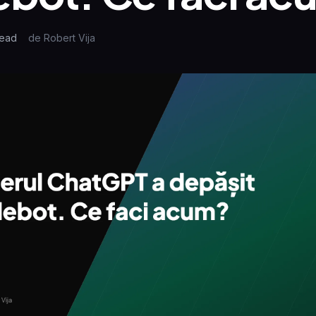
ead
de
Robert Vija