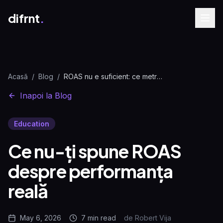
difrnt
.
Acasă
/
Blog
/
ROAS nu e suficient: ce metrici contează cu adevărat
Inapoi la Blog
Education
Ce nu-ți spune ROAS
despre performanța
reală
May 6, 2026
7 min
read
de
Robert Vija